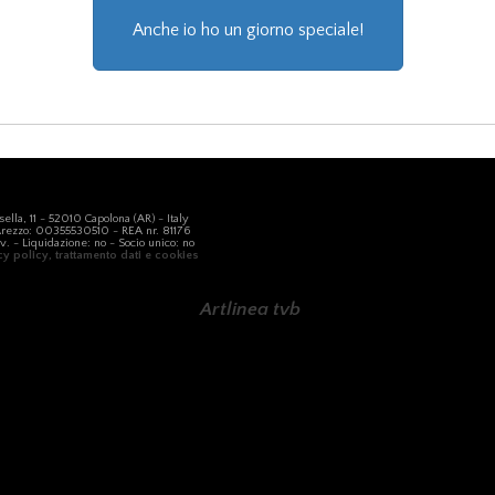
Anche io ho un giorno speciale!
asella, 11 - 52010 Capolona (AR) - Italy
 Arezzo: 00355530510 - REA nr. 81176
. - Liquidazione: no - Socio unico: no
cy policy, trattamento dati e cookies
Artlinea tvb