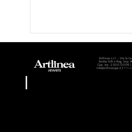
Artlinea s.r.l. - Via la C
Partita IVA e Reg. Imp.
Cap. soc. 2.500.000€ i.v
info@artlineaspa.it |
Priva