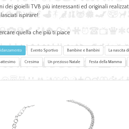
i gioielli TVB più interessanti ed originali realizzati d
lasciati ispirare!
cercare quella che più ti piace
 Fidanzamento
Evento Sportivo
Bambine e Bambini
La nascita 
Battesimo
Cresima
Un prezioso Natale
Festa della Mamma