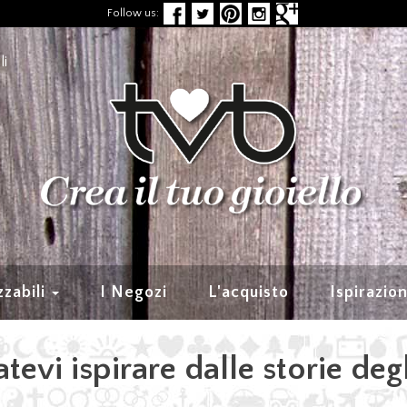
Follow us:
li
zzabili
I Negozi
L'acquisto
Ispirazio
tevi ispirare dalle storie degl