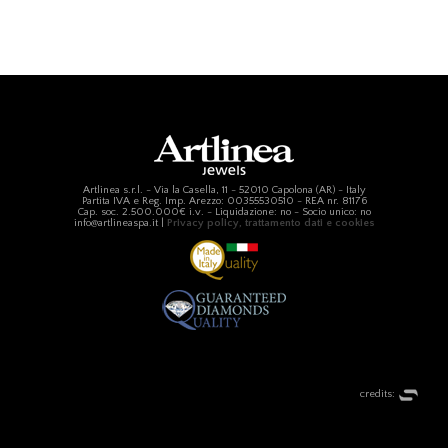
Artlinea s.r.l. - Via la Casella, 11 - 52010 Capolona (AR) - Italy
Partita IVA e Reg. Imp. Arezzo: 00355530510 - REA nr. 81176
Cap. soc. 2.500.000€ i.v. - Liquidazione: no - Socio unico: no
info@artlineaspa.it |
Privacy policy, trattamento dati e cookies
credits: